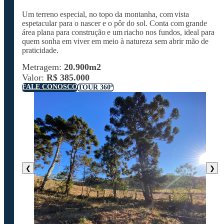
Um terreno especial, no topo da montanha, com
vista
espetacular para o nascer e o pôr do sol
. Conta com
grande
área plana para construção
e um
riacho nos fundos
, ideal para
quem sonha em viver em meio à natureza sem
abrir mão de
praticidade.
Metragem:
20.900m2
Valor:
R$ 385.000
FALE CONOSCO
TOUR 360º
❮
❯