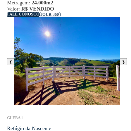
Metragem:
24.000m2
Valor:
R$ VENDIDO
FALE CONOSCO
TOUR 360º
❮
❯
GLEBA 1
Refúgio da Nascente