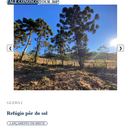
FALE CONOSCO
TOUR 360º
❮
❯
GLEBA 2
Refúgio pôr do sol
LANÇAMENTO EM BREVE