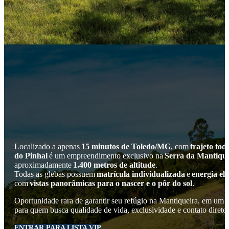
Localizado a apenas
15 minutos de Toledo/MG
, com
trajeto to
do Pinhal
é um empreendimento exclusivo na
Serra da Mantique
aproximadamente
1.400 metros de altitude
.
Todas as glebas possuem
matrícula individualizada
e
energia elé
com
vistas panorâmicas para o nascer e o pôr do sol
.
Oportunidade rara de garantir seu refúgio na Mantiqueira, em um
para quem busca qualidade de vida, exclusividade e contato direto
ENTRAR PARA LISTA VIP