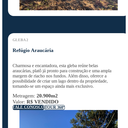
GLEBA 2
Refúgio Araucária
Charmosa e encantadora, esta gleba reúne
belas
araucárias
,
platô já pronto para construção
e uma
ampla
margem de riacho nos fundos
. Além disso, oferece a
possibilidade de
criar um lago dentro da propriedade
,
tornando-se um espaço ainda mais exclusivo.
Metragem:
20.900m2
Valor:
R$ VENDIDO
FALE CONOSCO
TOUR 360º