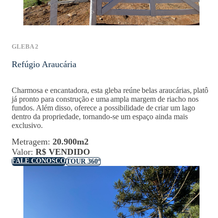
GLEBA 2
Refúgio Araucária
Charmosa e encantadora, esta gleba reúne
belas araucárias
,
platô
já pronto para construção
e uma
ampla margem de riacho nos
fundos
. Além disso, oferece a possibilidade de
criar um lago
dentro da propriedade
, tornando-se um espaço ainda mais
exclusivo.
Metragem:
20.900m2
Valor:
R$ VENDIDO
FALE CONOSCO
TOUR 360º